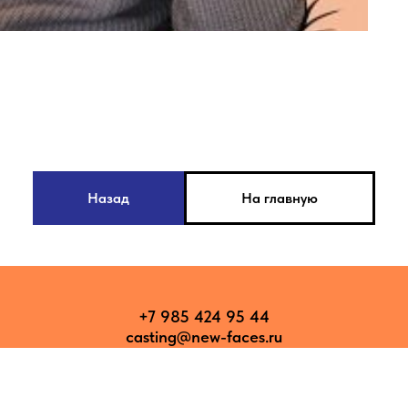
Назад
На главную
+7 985 424 95 44
casting@new-faces.ru
г. Москва, пр-т Мира 95