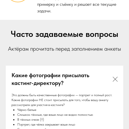
примерку и съёмку и решает все текущие
задачи.
Часто задаваемые вопросы
Актёрам прочитать перед заполнением анкеты
Какие фотографии присылать
кастинг-директору?
Это должны быть качественные фотографии — портрет и полный рост.
Какие фотографии НЕ стоит присылать для того, чтобы вашу анкету
рассмотрели для участия в кастинге?
Чёрно-белые
Слишком тёмные, где ваше лицо не видно полностью
В тёмных очках (!!)
Портрет, где чёлка закрывает ваше лицо