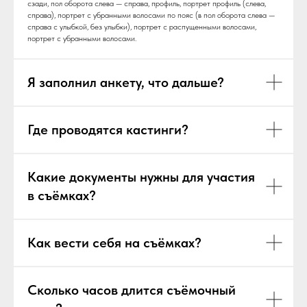
сзади, пол оборота слева — справа, профиль, портрет профиль (слева,
справа), портрет с убранными волосами по пояс (в пол оборота слева —
справа с улыбкой, без улыбки), портрет с распущенными волосами,
портрет с убранными волосами.
Я заполнил анкету, что дальше?
Где проводятся кастинги?
Какие документы нужны для участия
в съёмках?
Как вести себя на съёмках?
Сколько часов длится съёмочный