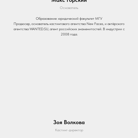
Основатель
Образование: юридический факультет МГУ
Продюсер, основатель кастингового агентства New Faces, и актёрского
агентства WANTED.SU, агент российских знаменитостей. В индустрии с
2008 года.
Зоя Волкова
Кастинг-директор