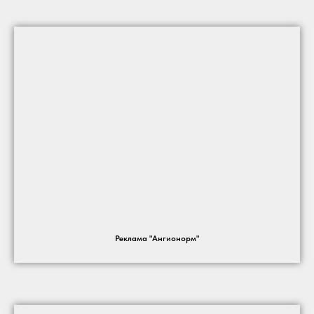
Реклама "Ангионорм"