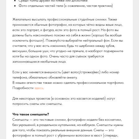
Среди толпы друзей на пляже или дискотеке
Фото отдельных частей тела (к сожалению, частая практика)
Желательно высылать профессиональные студийные снимки. Также
принимаются обычные фотографии, на которых чётко видны ваше лицо,
если это портрет, и фигура, если это фото в полный рост. На фото вы
должны быть максимально похожи на себя в жизни (хорошо бы вообще
исключить фотошоп). Пожалуйста выбирайте нейтральный фон. Если вы
считаете, что у вас есть изюминка, будь то щербинка между зубов,
веснушки, большие уши, что угодно-не прячьте, а наоборот подчеркните
хотя бы на одном фото. Очень часто для съёмок требуются
запоминающиеся необычные лица.
Если у вас меняется внешность (цвет волос/стрижка/вес) либо номер
телефона, обязательно обновляйте анкету.
В нашем агентстве также можно сделать профессиональное портфолио.
Подробности
здесь
.
Для некоторых проектов (в основном это касается моделей) могут
попросить снепы или снепшоты.
Что такое снепшоты?
Снапшоты — это тестовые снимки, фотографии модели без косметики,
без украшений, в раздельном купальнике, на каблуках. Снепшоты нужны
для того, чтобы показать реальные внешние данные. Снепы — это
фотографии: в полный рост с убранными волосами в хвост (спереди,