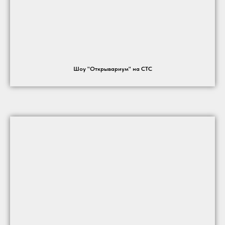
Шоу "Открывариум" на СТС