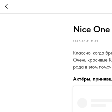
Nice One
2025-03-11 11:09
Классно, когда бр
Очень красивые Re
рада в этом помоч
Актёры, принявш